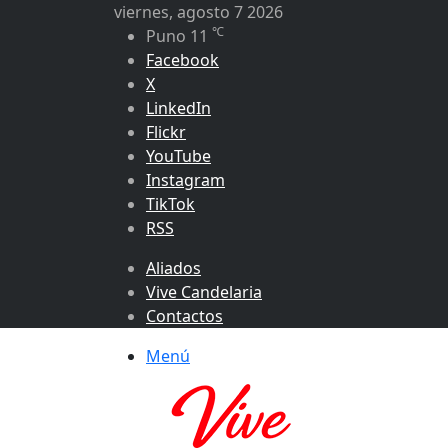
viernes, agosto 7 2026
℃
Puno
11
Facebook
X
LinkedIn
Flickr
YouTube
Instagram
TikTok
RSS
Aliados
Vive Candelaria
Contactos
Menú