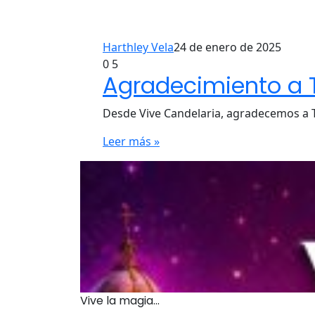
Harthley Vela
24 de enero de 2025
0
5
Agradecimiento a T
Desde Vive Candelaria, agradecemos a Tw
Leer más »
Vive la magia...