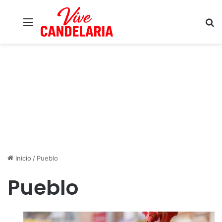
Menú
B
Inicio
/
Pueblo
Pueblo