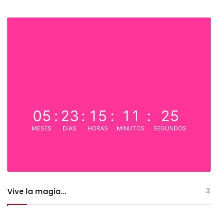
05
:
23
:
15
:
11
:
25
MESES
DIAS
HORAS
MINUTOS
SEGUNDOS
Vive la magia...