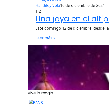
Harthley Vela
10 de diciembre de 2021
1
2
Una joya en el alti
Este domingo 12 de diciembre, desde las
Leer más »
Vive la magia...