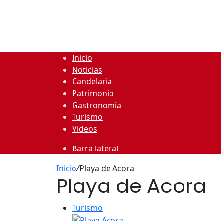
Inicio
Noticias
Candelaria
Patrimonio
Gastronomia
Turismo
Videos
Barra lateral
Inicio
/
Playa de Acora
Playa de Acora
Turismo