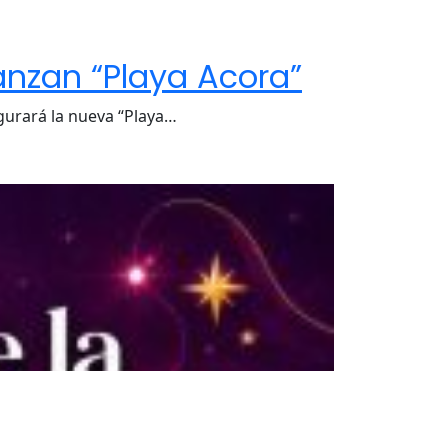
lanzan “Playa Acora”
gurará la nueva “Playa…