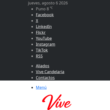
jueves, agosto 6 2026
℃
Puno
8
Facebook
X
LinkedIn
Flickr
YouTube
Instagram
TikTok
RSS
Aliados
Vive Candelaria
Contactos
Menú