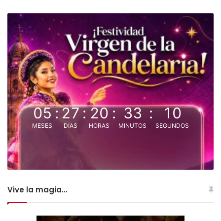
05
:
27
:
20
:
33
:
09
MESES
DIAS
HORAS
MINUTOS
SEGUNDOS
Vive la magia...