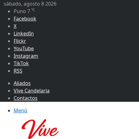
sábado, agosto 8 2026
℃
Puno
7
Facebook
X
LinkedIn
Flickr
YouTube
Instagram
TikTok
RSS
Aliados
Vive Candelaria
Contactos
Menú