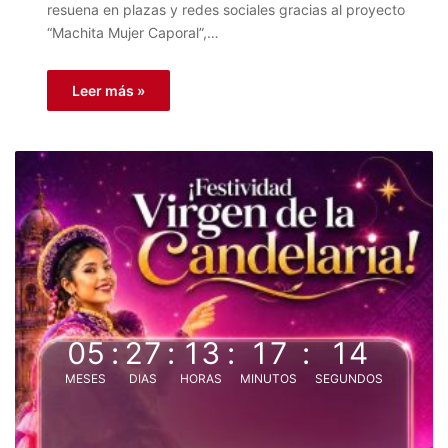
resuena en plazas y redes sociales gracias al proyecto
“Machita Mujer Caporal”,…
Leer más »
05
:
27
:
13
:
17
:
14
MESES
DIAS
HORAS
MINUTOS
SEGUNDOS