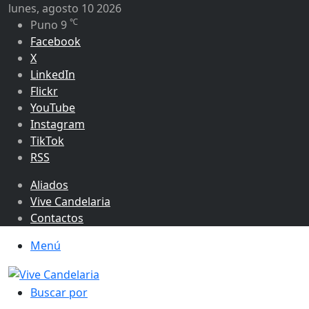
lunes, agosto 10 2026
℃
Puno
9
Facebook
X
LinkedIn
Flickr
YouTube
Instagram
TikTok
RSS
Aliados
Vive Candelaria
Contactos
Menú
Buscar por