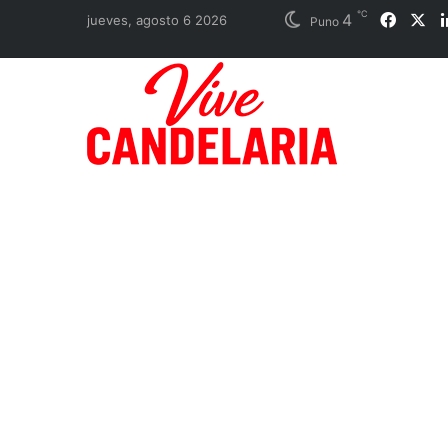
℃
4
Faceb
X
jueves, agosto 6 2026
Puno