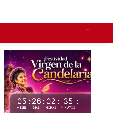
Barra lateral
05
:
26
:
02
:
35
:
MESES
DIAS
HORAS
MINUTOS