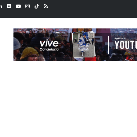
ook
LinkedIn
Flickr
YouTube
Instagram
TikTok
RSS