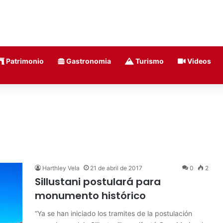
Patrimonio
Gastronomia
Turismo
Videos
Harthley Vela
21 de abril de 2017
0
2
Sillustani postulará para
monumento histórico
“Ya se han iniciado los tramites de la postulación