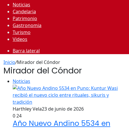
Noticias
Candelaria
Patrimonio
Gastronomia
Turismo
Videos
Barra lateral
Inicio
/
Mirador del Cóndor
Mirador del Cóndor
Noticias
Harthley Vela
23 de junio de 2026
0
24
Año Nuevo Andino 5534 en