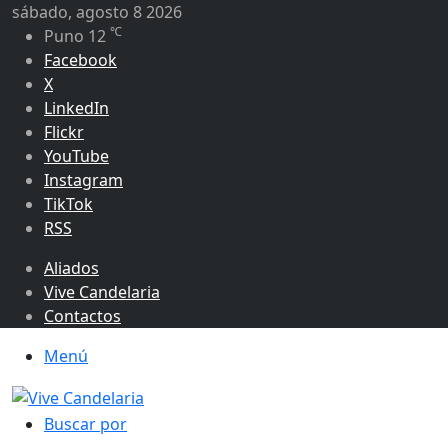
sábado, agosto 8 2026
℃
Puno
12
Facebook
X
LinkedIn
Flickr
YouTube
Instagram
TikTok
RSS
Aliados
Vive Candelaria
Contactos
Menú
Buscar por