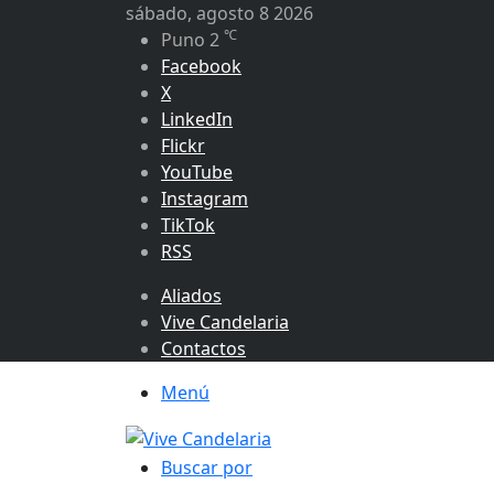
sábado, agosto 8 2026
℃
Puno
2
Facebook
X
LinkedIn
Flickr
YouTube
Instagram
TikTok
RSS
Aliados
Vive Candelaria
Contactos
Menú
Buscar por