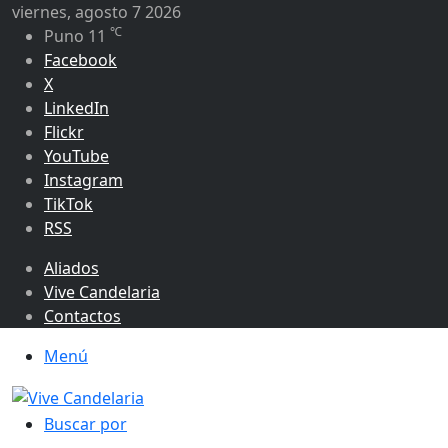
viernes, agosto 7 2026
℃
Puno
11
Facebook
X
LinkedIn
Flickr
YouTube
Instagram
TikTok
RSS
Aliados
Vive Candelaria
Contactos
Menú
Buscar por