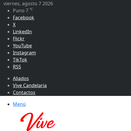
viernes, agosto 7 2026
℃
Puno
7
Facebook
X
LinkedIn
Flickr
YouTube
Instagram
TikTok
RSS
Aliados
Vive Candelaria
Contactos
Menú