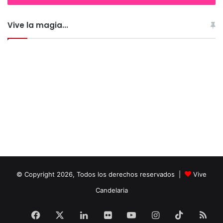
Vive la magia...
© Copyright 2026, Todos los derechos reservados |
Vive
Candelaria
Facebook
X
LinkedIn
Flickr
YouTube
Instagram
TikTok
RS