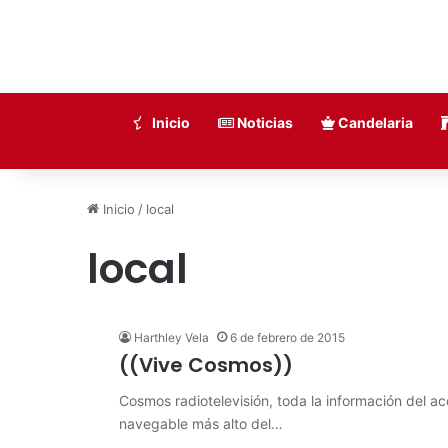
Inicio
Noticias
Candelaria
Inicio
/
local
local
Harthley Vela
6 de febrero de 2015
((Vive Cosmos))
Cosmos radiotelevisión, toda la información del aco
navegable más alto del…