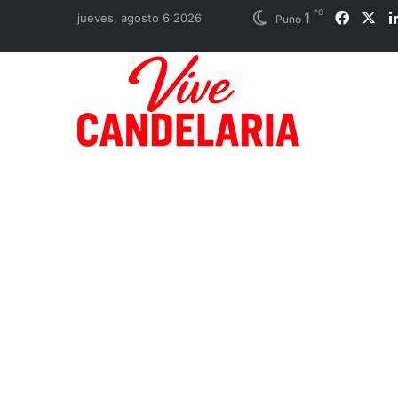
℃
1
Faceb
X
jueves, agosto 6 2026
Puno