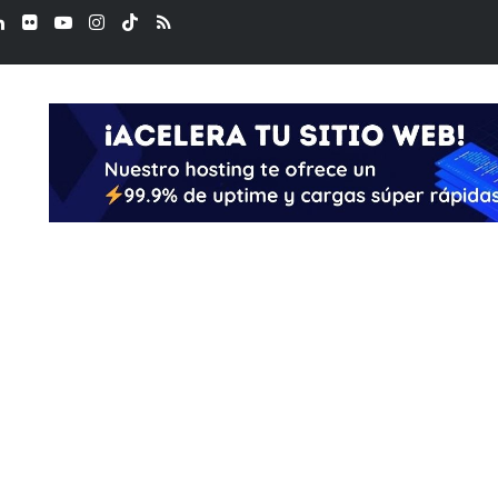
ook
LinkedIn
Flickr
YouTube
Instagram
TikTok
RSS