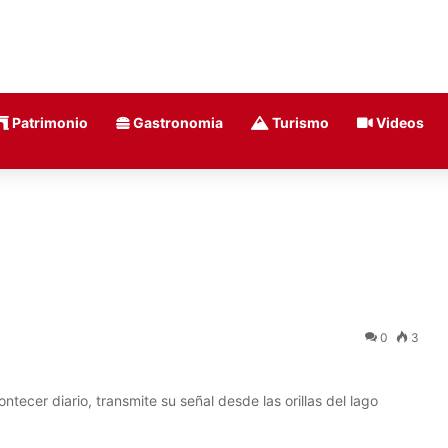
Patrimonio
Gastronomia
Turismo
Videos
0
3
ntecer diario, transmite su señal desde las orillas del lago