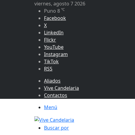
viernes, agosto 7 2026
℃
Puno
8
Facebook
X
LinkedIn
Flickr
YouTube
Instagram
TikTok
RSS
Aliados
Vive Candelaria
Contactos
Menú
Buscar por