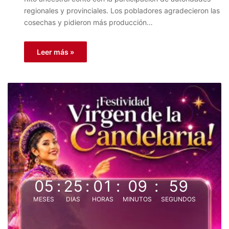
regionales y provinciales. Los pobladores agradecieron las
cosechas y pidieron más producción…
Leer más »
05
:
25
:
01
:
09
:
59
MESES
DIAS
HORAS
MINUTOS
SEGUNDOS