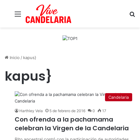
Menú
B
Inicio
/
kapus}
kapus}
Candelaria
Harthley Vela
5 de febrero de 2016
0
17
Con ofrenda a la pachamama
celebran la Virgen de la Candelaria
Rito ancestral contó con la participación de autoridades