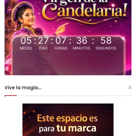
05
:
27
:
07
:
36
:
58
MESES
DIAS
HORAS
MINUTOS
SEGUNDOS
Vive la magia...