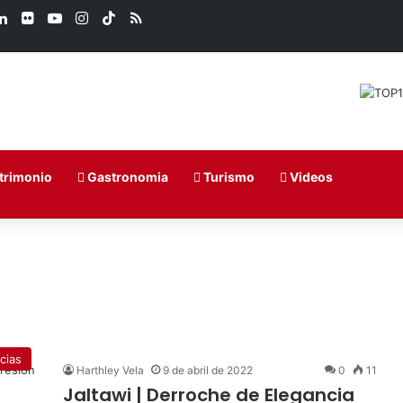
ook
LinkedIn
Flickr
YouTube
Instagram
TikTok
RSS
trimonio
Gastronomia
Turismo
Videos
cias
Harthley Vela
9 de abril de 2022
0
11
Jaltawi | Derroche de Elegancia