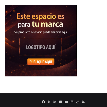
Facebook
X
LinkedIn
Flickr
YouTube
Instagram
TikTok
RSS