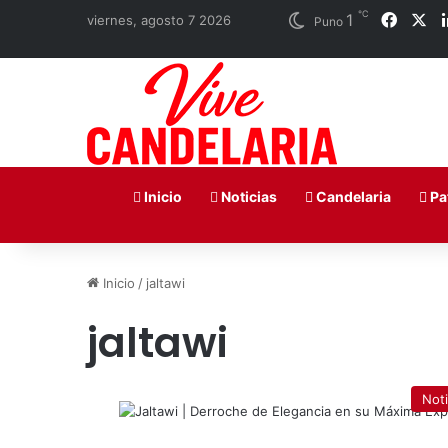
℃
1
Faceb
X
viernes, agosto 7 2026
Puno
Inicio
Noticias
Candelaria
Pa
Inicio
/
jaltawi
jaltawi
Noti