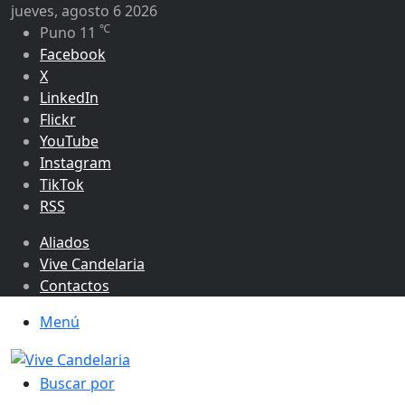
jueves, agosto 6 2026
℃
Puno
11
Facebook
X
LinkedIn
Flickr
YouTube
Instagram
TikTok
RSS
Aliados
Vive Candelaria
Contactos
Menú
Buscar por