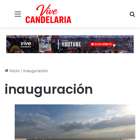
Menú
B
Inicio
/
inauguración
inauguración