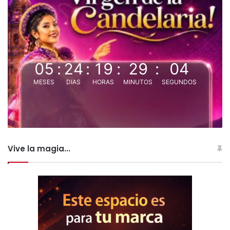
05
:
24
:
19
:
29
:
04
MESES
DIAS
HORAS
MINUTOS
SEGUNDOS
Vive la magia...