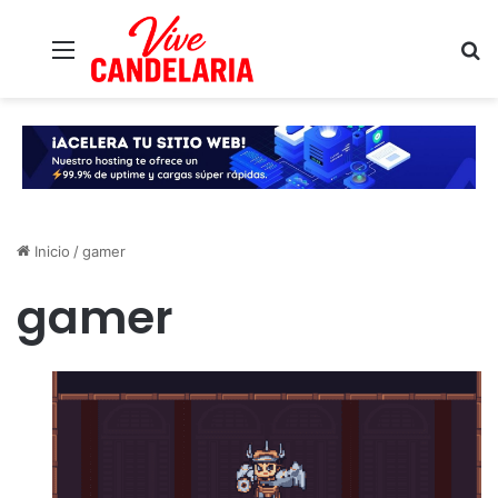
Menú
B
Inicio
/
gamer
gamer