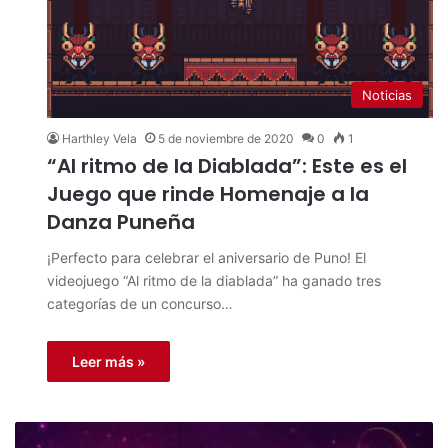
Noticias
Harthley Vela
5 de noviembre de 2020
0
1
“Al ritmo de la Diablada”: Este es el
Juego que rinde Homenaje a la
Danza Puneña
¡Perfecto para celebrar el aniversario de Puno! El
videojuego “Al ritmo de la diablada” ha ganado tres
categorías de un concurso…
Leer más »