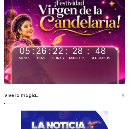
05
:
26
:
22
:
28
:
48
MESES
DIAS
HORAS
MINUTOS
SEGUNDOS
Vive la magia...