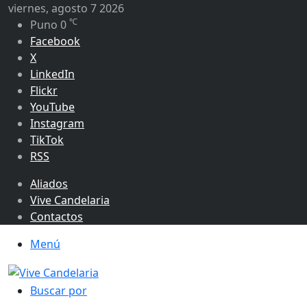
viernes, agosto 7 2026
℃
Puno
0
Facebook
X
LinkedIn
Flickr
YouTube
Instagram
TikTok
RSS
Aliados
Vive Candelaria
Contactos
Menú
Buscar por