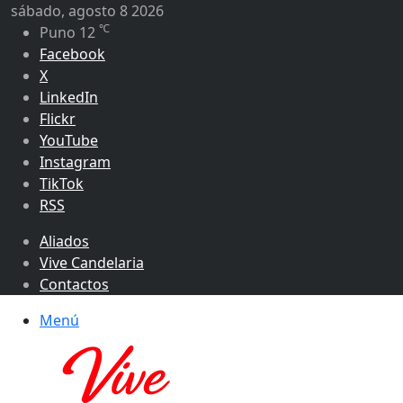
sábado, agosto 8 2026
℃
Puno
12
Facebook
X
LinkedIn
Flickr
YouTube
Instagram
TikTok
RSS
Aliados
Vive Candelaria
Contactos
Menú