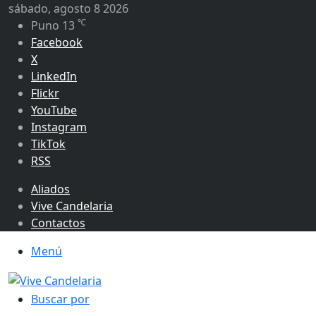
sábado, agosto 8 2026
℃
Puno
13
Facebook
X
LinkedIn
Flickr
YouTube
Instagram
TikTok
RSS
Aliados
Vive Candelaria
Contactos
Menú
Buscar por