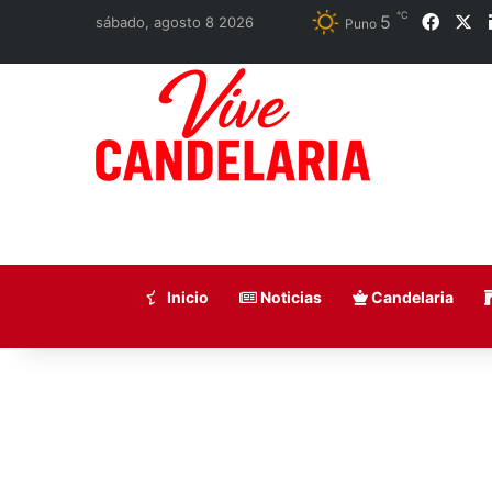
℃
5
Faceb
X
sábado, agosto 8 2026
Puno
Inicio
Noticias
Candelaria