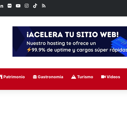
ook
LinkedIn
Flickr
YouTube
Instagram
TikTok
RSS
Patrimonio
Gastronomia
Turismo
Videos