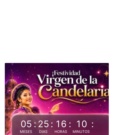
05
:
25
:
16
:
10
:
MESES
DIAS
HORAS
MINUTOS