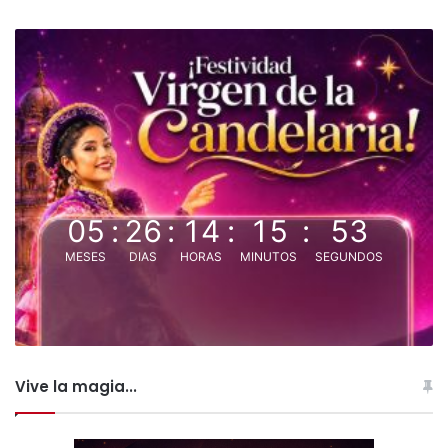
05
:
26
:
14
:
15
:
52
MESES
DIAS
HORAS
MINUTOS
SEGUNDOS
Vive la magia...