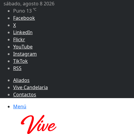
sábado, agosto 8 2026
℃
Puno
13
Facebook
X
LinkedIn
Flickr
YouTube
Instagram
TikTok
RSS
Aliados
Vive Candelaria
Contactos
Menú