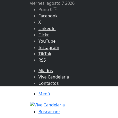
viernes, agosto 7 2026
℃
Puno
0
Facebook
X
LinkedIn
Flickr
YouTube
Instagram
TikTok
RSS
Aliados
Vive Candelaria
Contactos
Menú
Buscar por