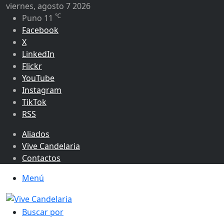
viernes, agosto 7 2026
℃
Puno
11
Facebook
X
LinkedIn
Flickr
YouTube
Instagram
TikTok
RSS
Aliados
Vive Candelaria
Contactos
Menú
Buscar por