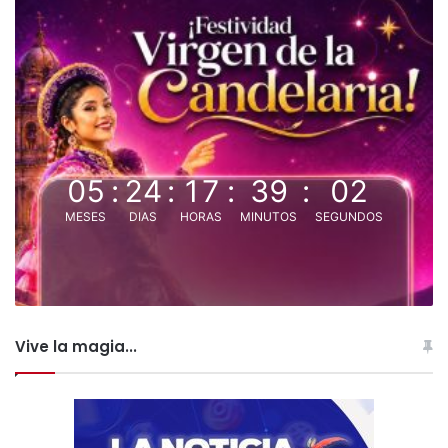
05
:
24
:
17
:
39
:
01
MESES
DIAS
HORAS
MINUTOS
SEGUNDOS
Vive la magia...