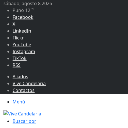
sábado, agosto 8 2026
℃
Puno
12
Facebook
X
LinkedIn
Flickr
YouTube
Instagram
TikTok
RSS
Aliados
Vive Candelaria
Contactos
Menú
Buscar por