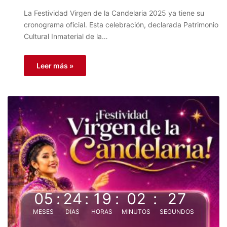
La Festividad Virgen de la Candelaria 2025 ya tiene su
cronograma oficial. Esta celebración, declarada Patrimonio
Cultural Inmaterial de la…
Leer más »
05
:
24
:
19
:
02
:
26
MESES
DIAS
HORAS
MINUTOS
SEGUNDOS