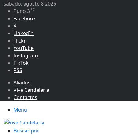
sábado, agosto 8 2026
℃
Puno
3
Facebook
X
LinkedIn
Flickr
YouTube
Instagram
TikTok
RSS
Aliados
Vive Candelaria
Contactos
Menú
Buscar por