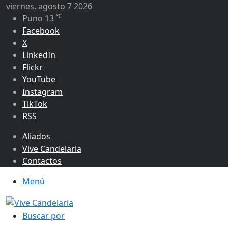
viernes, agosto 7 2026
℃
Puno
13
Facebook
X
LinkedIn
Flickr
YouTube
Instagram
TikTok
RSS
Aliados
Vive Candelaria
Contactos
Menú
Buscar por