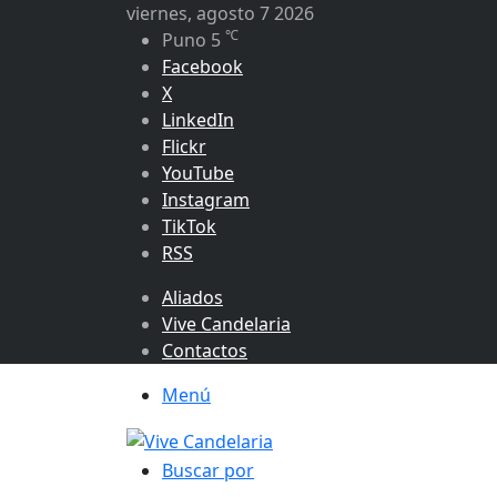
viernes, agosto 7 2026
℃
Puno
5
Facebook
X
LinkedIn
Flickr
YouTube
Instagram
TikTok
RSS
Aliados
Vive Candelaria
Contactos
Menú
Buscar por