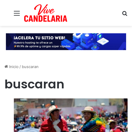
Menú
B
Inicio
/
buscaran
buscaran