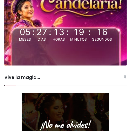
05
:
27
:
13
:
19
:
15
MESES
DIAS
HORAS
MINUTOS
SEGUNDOS
Vive la magia...