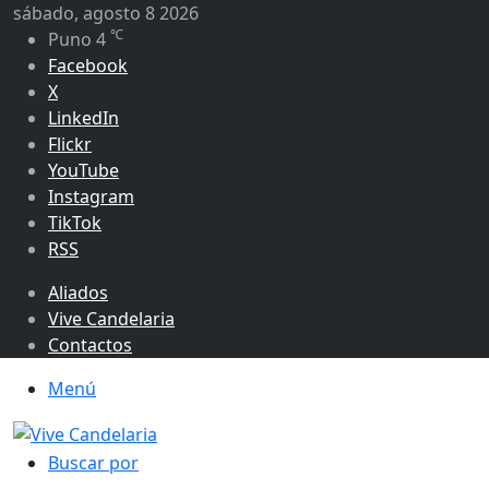
sábado, agosto 8 2026
℃
Puno
4
Facebook
X
LinkedIn
Flickr
YouTube
Instagram
TikTok
RSS
Aliados
Vive Candelaria
Contactos
Menú
Buscar por