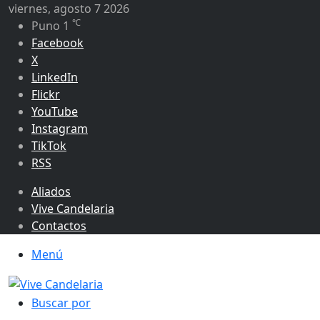
viernes, agosto 7 2026
℃
Puno
1
Facebook
X
LinkedIn
Flickr
YouTube
Instagram
TikTok
RSS
Aliados
Vive Candelaria
Contactos
Menú
Buscar por