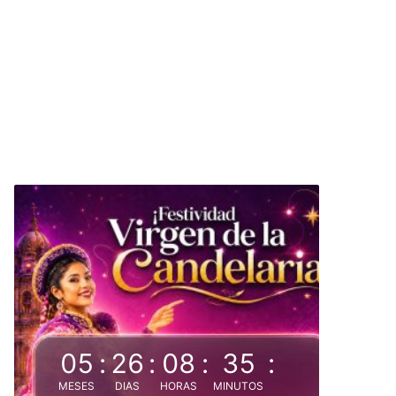
05
:
26
:
08
:
35
:
MESES
DIAS
HORAS
MINUTOS