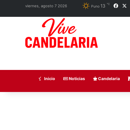
℃
13
Face
X
viernes, agosto 7 2026
Puno
Inicio
Noticias
Candelaria