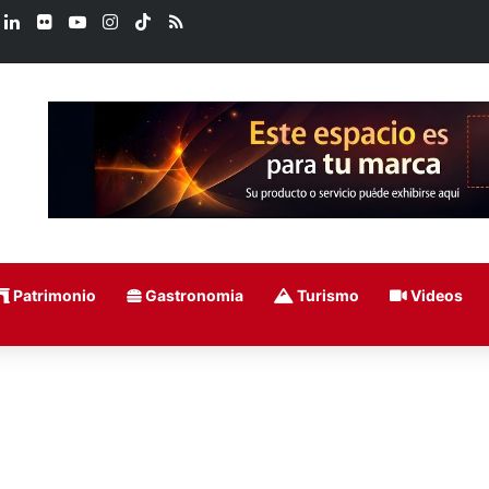
book
LinkedIn
Flickr
YouTube
Instagram
TikTok
RSS
Patrimonio
Gastronomia
Turismo
Videos