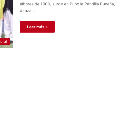
albores de 1900, surge en Puno la Pandilla Puneña,
danza…
Leer más »
ural