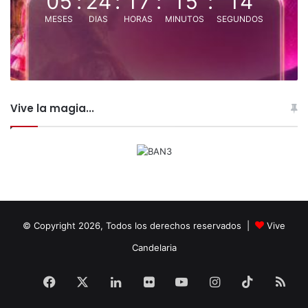
05
:
24
:
17
:
15
:
14
MESES
DIAS
HORAS
MINUTOS
SEGUNDOS
Vive la magia...
© Copyright 2026, Todos los derechos reservados |
Vive
Candelaria
Facebook
X
LinkedIn
Flickr
YouTube
Instagram
TikTok
RS