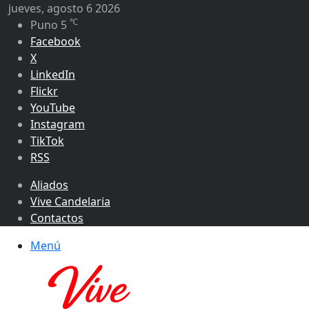
jueves, agosto 6 2026
℃
Puno
5
Facebook
X
LinkedIn
Flickr
YouTube
Instagram
TikTok
RSS
Aliados
Vive Candelaria
Contactos
Menú