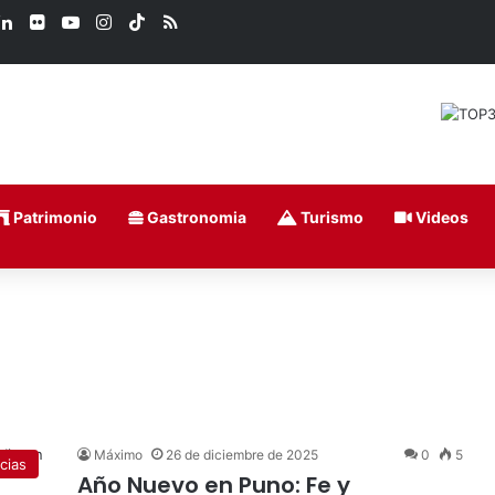
ook
LinkedIn
Flickr
YouTube
Instagram
TikTok
RSS
Patrimonio
Gastronomia
Turismo
Videos
Máximo
26 de diciembre de 2025
0
5
cias
Año Nuevo en Puno: Fe y