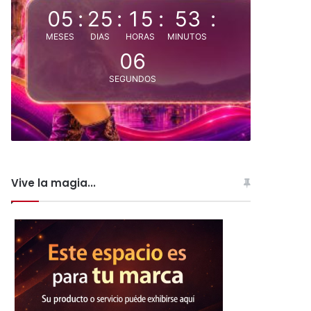
05
:
25
:
15
:
53
:
MESES
DIAS
HORAS
MINUTOS
06
SEGUNDOS
Vive la magia...