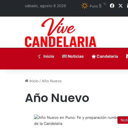
℃
5
Faceb
X
sábado, agosto 8 2026
Puno
Inicio
Noticias
Candelaria
Inicio
/
Año Nuevo
Año Nuevo
Noti