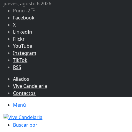
jueves, agosto 6 2026
℃
Puno
-2
Facebook
X
LinkedIn
Flickr
YouTube
Instagram
TikTok
RSS
Aliados
Vive Candelaria
Contactos
Menú
Buscar por