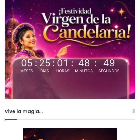
05
:
25
:
01
:
48
:
48
MESES
DIAS
HORAS
MINUTOS
SEGUNDOS
Vive la magia...