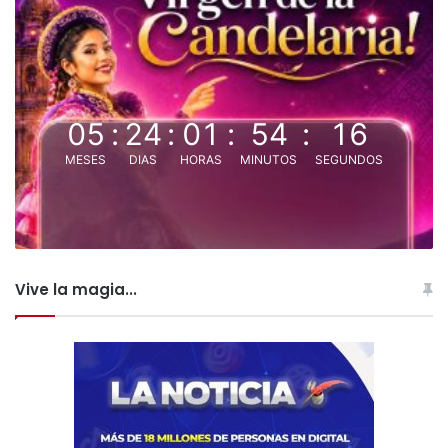
05
:
24
:
01
:
54
:
15
MESES
DIAS
HORAS
MINUTOS
SEGUNDOS
Vive la magia...