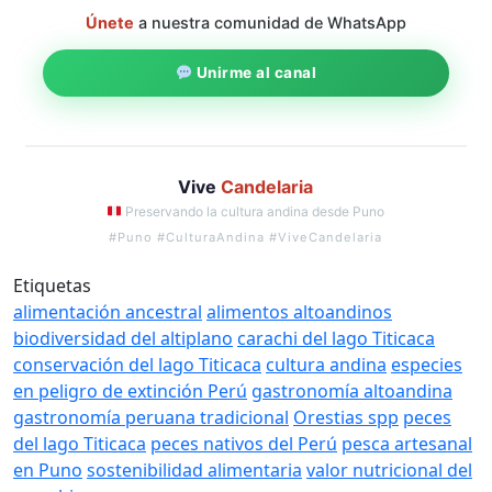
Únete
a nuestra comunidad de WhatsApp
Unirme al canal
Vive
Candelaria
Preservando la cultura andina desde Puno
#Puno #CulturaAndina #ViveCandelaria
Etiquetas
alimentación ancestral
alimentos altoandinos
biodiversidad del altiplano
carachi del lago Titicaca
conservación del lago Titicaca
cultura andina
especies
en peligro de extinción Perú
gastronomía altoandina
gastronomía peruana tradicional
Orestias spp
peces
del lago Titicaca
peces nativos del Perú
pesca artesanal
en Puno
sostenibilidad alimentaria
valor nutricional del