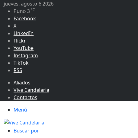
jueves, agosto 6 2026
℃
Puno
3
Facebook
X
LinkedIn
Flickr
YouTube
Instagram
TikTok
RSS
Aliados
Vive Candelaria
Contactos
Menú
Buscar por